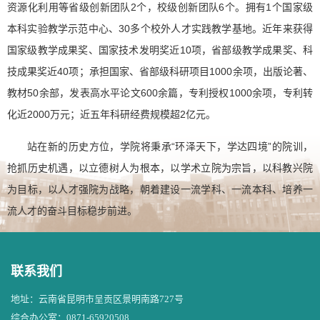
资源化利用等省级创新团队2个，校级创新团队6个。拥有1个国家级
本科实验教学示范中心、30多个校外人才实践教学基地。近年来获得
国家级教学成果奖、国家技术发明奖近10项，省部级教学成果奖、科
技成果奖近40项；承担国家、省部级科研项目1000余项，出版论著、
教材50余部，发表高水平论文600余篇，专利授权1000余项，专利转
化近2000万元；近五年科研经费规模超2亿元。
站在新的历史方位，学院将秉承“环泽天下，学达四境”的院训，
抢抓历史机遇，以立德树人为根本，以学术立院为宗旨，以科教兴院
为目标，以人才强院为战略，朝着建设一流学科、一流本科、培养一
流人才的奋斗目标稳步前进。
联系我们
地址：云南省昆明市呈贡区景明南路727号
综合办公室：0871-65920508