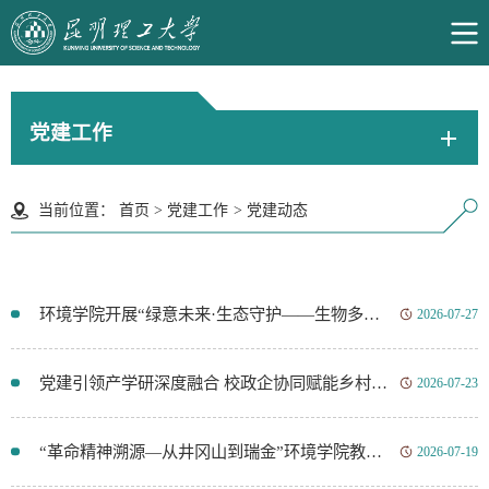
党建工作
当前位置：
首页
>
党建工作
>
党建动态
环境学院开展“绿意未来·生态守护——生物多样性与环境保护研学”活动
2026-07-27
党建引领产学研深度融合 校政企协同赋能乡村生态振兴——环工学院赴威信、镇雄开展红色研学与政校企合作交流
2026-07-23
“革命精神溯源—从井冈山到瑞金”环境学院教工一支部、教工二支部开展“一流党建培育”专题培训
2026-07-19