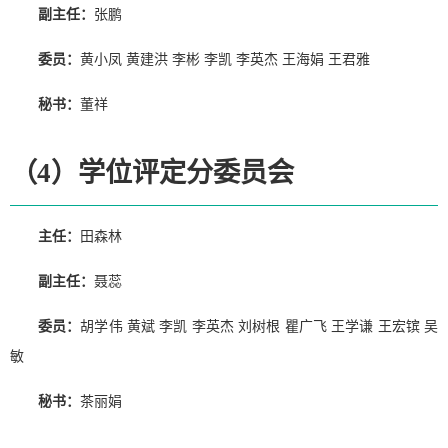
副主任：
张鹏
委员：
黄小凤 黄建洪 李彬 李凯 李英杰 王海娟 王君雅
秘书：
董祥
（4）学位评定分委员会
主任：
田森林
副主任：
聂蕊
委员：
胡学伟 黄斌 李凯 李英杰 刘树根 瞿广飞 王学谦 王宏镔 吴
敏
秘书：
茶丽娟