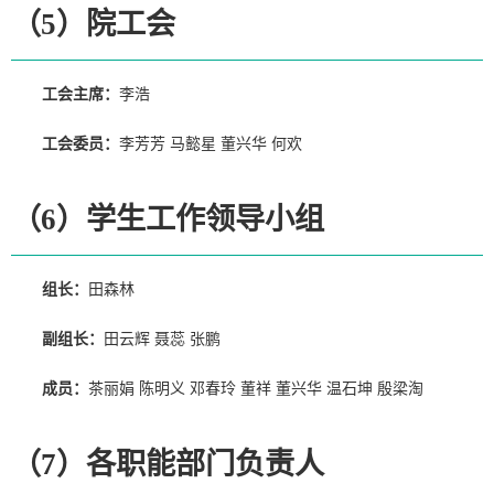
（5）院工会
工会主席：
李浩
工会委员：
李芳芳 马懿星 董兴华 何欢
（6）学生工作领导小组
组长：
田森林
副组长：
田云辉 聂蕊 张鹏
成员：
茶丽娟 陈明义 邓春玲 董祥 董兴华 温石坤 殷梁淘
（7）各职能部门负责人